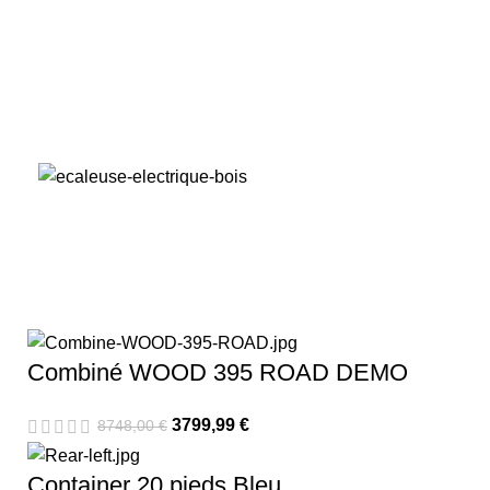
Combiné WOOD 395 ROAD DEMO
3799,99
€
8748,00
€
Container 20 pieds Bleu