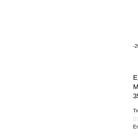
-
E
M
3
Tr
En