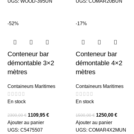
UGS:
WOOD-395UN
UGS:
COMAR20BUN
-52%
-17%
Conteneur bar
Conteneur bar
démontable 3×2
démontable 4×2
mètres
mètres
Containeurs Maritimes
Containeurs Maritimes
En stock
En stock
1109,95
€
1250,00
€
2300,00
€
1500,00
€
Ajouter au panier
Ajouter au panier
UGS:
C5475507
UGS:
COMAR4X2MUN