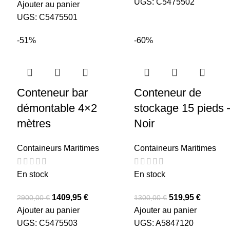
UGS:
C5475502
Ajouter au panier
UGS:
C5475501
-51%
-60%
Conteneur bar
Conteneur de
démontable 4×2
stockage 15 pieds 
mètres
Noir
Containeurs Maritimes
Containeurs Maritimes
En stock
En stock
1409,95
€
519,95
€
2900,00
€
1300,00
€
Ajouter au panier
Ajouter au panier
UGS:
C5475503
UGS:
A5847120