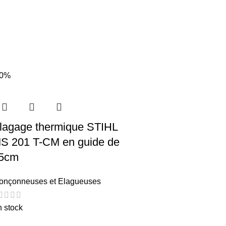
20%
lagage thermique STIHL
S 201 T-CM en guide de
5cm
onçonneuses et Elagueuses
 stock