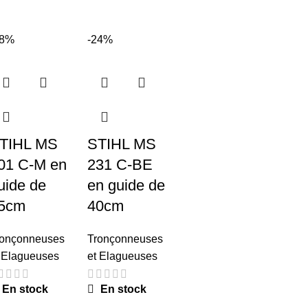
18%
-24%
TIHL MS
STIHL MS
01 C-M en
231 C-BE
uide de
en guide de
5cm
40cm
ronçonneuses
Tronçonneuses
 Elagueuses
et Elagueuses
En stock
En stock