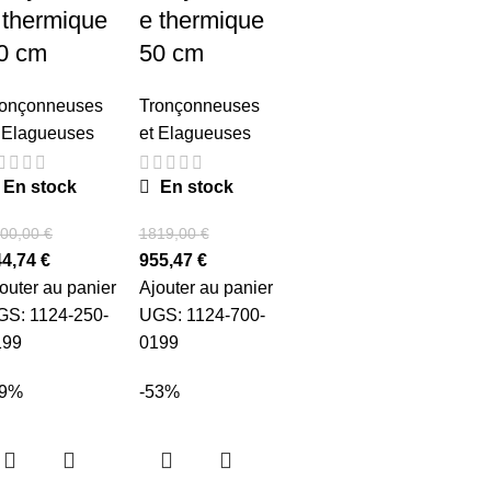
 thermique
e thermique
0 cm
50 cm
ronçonneuses
Tronçonneuses
 Elagueuses
et Elagueuses
En stock
En stock
00,00
€
1819,00
€
44,74
€
955,47
€
outer au panier
Ajouter au panier
GS:
1124-250-
UGS:
1124-700-
199
0199
99%
-53%