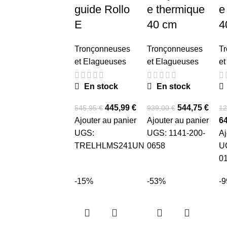
guide Rollo
e thermique
e
E
40 cm
4
Tronçonneuses
Tronçonneuses
T
et Elagueuses
et Elagueuses
et
En stock
En stock
445,99
€
544,75
€
545,95
€
939,00
€
12
Ajouter au panier
Ajouter au panier
6
UGS:
UGS:
1141-200-
Aj
TRELHLMS241UN
0658
U
0
-15%
-53%
-