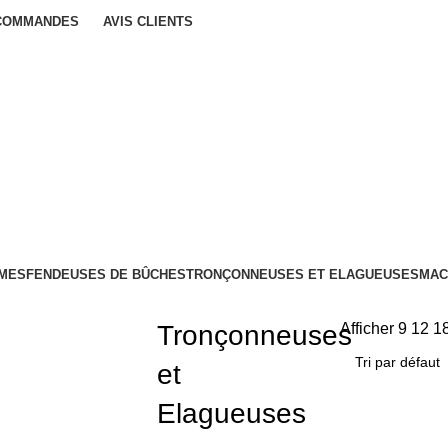
 COMMANDES
AVIS CLIENTS
IMES
FENDEUSES DE BÛCHES
TRONÇONNEUSES ET ELAGUEUSES
MAC
Tronçonneuses
Afficher
9
12
1
et
Elagueuses