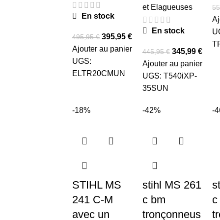
et Elagueuses
55
En stock
Aj
En stock
U
395,95
€
495,95
€
T
Ajouter au panier
345,99
€
445,95
€
UGS:
Ajouter au panier
ELTR20CMUN
UGS:
T540iXP-
35SUN
-18%
-42%
-
STIHL MS
stihl MS 261
s
241 C-M
c bm
c
avec un
tronçonneus
t