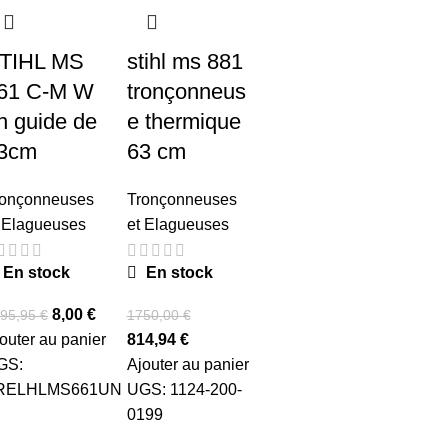
TIHL MS
stihl ms 881
61 C-M W
tronçonneus
n guide de
e thermique
3cm
63 cm
ronçonneuses
Tronçonneuses
 Elagueuses
et Elagueuses
En stock
En stock
8,00
€
95,95
€
1750,00
€
outer au panier
814,94
€
GS:
Ajouter au panier
RELHLMS661UN
UGS:
1124-200-
0199