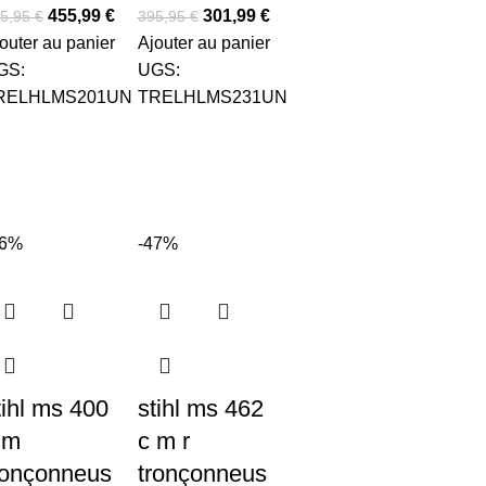
455,99
€
301,99
€
5,95
€
395,95
€
outer au panier
Ajouter au panier
GS:
UGS:
RELHLMS201UN
TRELHLMS231UN
46%
-47%
tihl ms 400
stihl ms 462
 m
c m r
ronçonneus
tronçonneus