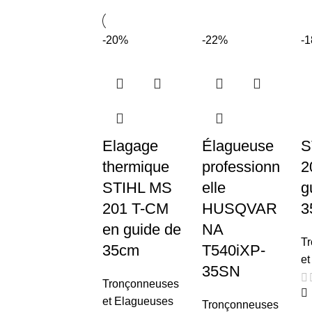
-20%
-22%
-
Elagage
Élagueuse
S
thermique
professionn
2
STIHL MS
elle
g
201 T-CM
HUSQVAR
3
en guide de
NA
T
35cm
T540iXP-
et
35SN
Tronçonneuses
et Elagueuses
Tronçonneuses