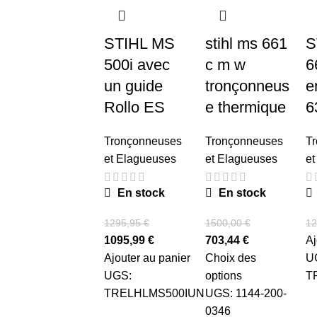
STIHL MS
stihl ms 661
S
500i avec
c m w
6
un guide
tronçonneus
e
Rollo ES
e thermique
6
Tronçonneuses
Tronçonneuses
T
et Elagueuses
et Elagueuses
et
En stock
En stock
1295,95
€
1500,00
€
12
1095,99
€
703,44
€
Aj
Ajouter au panier
Choix des
U
UGS:
options
T
TRELHLMS500IUN
UGS:
1144-200-
0346