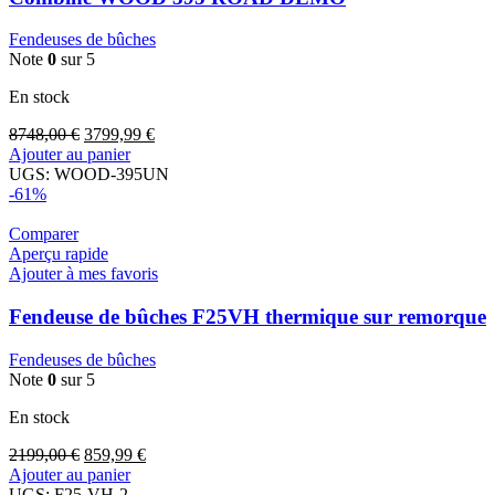
Fendeuses de bûches
Note
0
sur 5
En stock
8748,00
€
3799,99
€
Ajouter au panier
UGS:
WOOD-395UN
-61%
Comparer
Aperçu rapide
Ajouter à mes favoris
Fendeuse de bûches F25VH thermique sur remorque
Fendeuses de bûches
Note
0
sur 5
En stock
2199,00
€
859,99
€
Ajouter au panier
UGS:
F25-VH-2