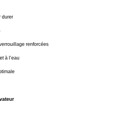
 durer
m
verrouillage renforcées
et à l’eau
optimale
évateur