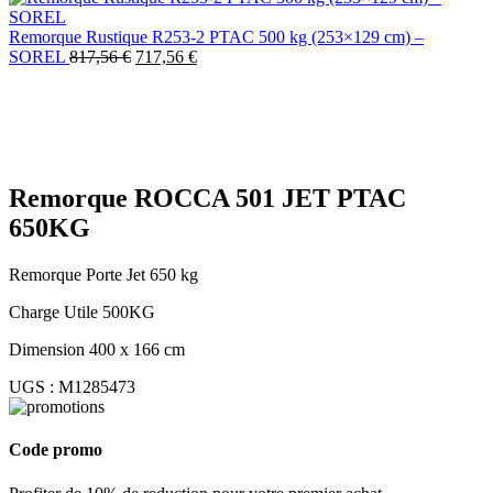
Remorque Rustique R253-2 PTAC 500 kg (253×129 cm) –
SOREL
817,56
€
717,56
€
-11%
Agrandir
Remorque ROCCA 501 JET PTAC
650KG
Remorque Porte Jet 650 kg
Charge Utile 500KG
Dimension 400 x 166 cm
UGS :
M1285473
Code promo