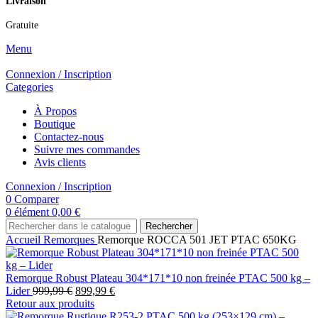
Livraison
Gratuite
Menu
Connexion / Inscription
Categories
À Propos
Boutique
Contactez-nous
Suivre mes commandes
Avis clients
Connexion / Inscription
0
Comparer
0
élément
0,00
€
Rechercher
Accueil
Remorques
Remorque ROCCA 501 JET PTAC 650KG
Remorque Robust Plateau 304*171*10 non freinée PTAC 500 kg –
Lider
999,99
€
899,99
€
Retour aux produits