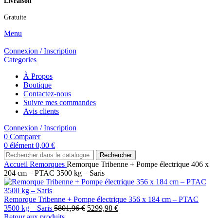
Livraison
Gratuite
Menu
Connexion / Inscription
Categories
À Propos
Boutique
Contactez-nous
Suivre mes commandes
Avis clients
Connexion / Inscription
0
Comparer
0
élément
0,00
€
Rechercher
Accueil
Remorques
Remorque Tribenne + Pompe électrique 406 x
204 cm – PTAC 3500 kg – Saris
Remorque Tribenne + Pompe électrique 356 x 184 cm – PTAC
3500 kg – Saris
5801,96
€
5299,98
€
Retour aux produits