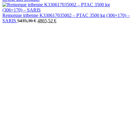
Remorque tribenne K330617035002 – PTAC 3500 kg (306×170) –
SARIS
5435,36
€
4865,52
€
-9%