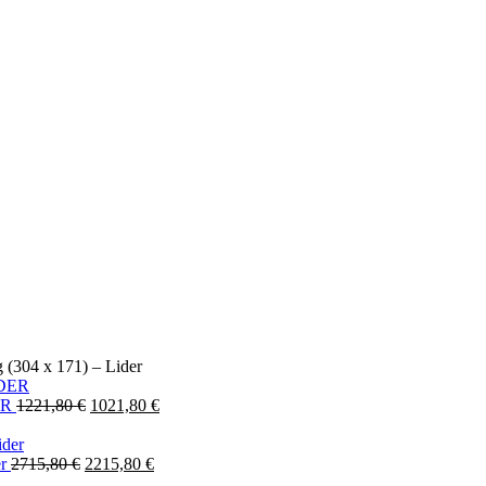
(304 x 171) – Lider
DER
1221,80
€
1021,80
€
er
2715,80
€
2215,80
€