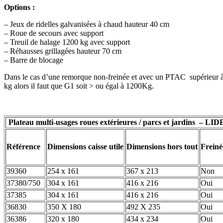
Options :
– Jeux de ridelles galvanisées à chaud hauteur 40 cm
– Roue de secours avec support
– Treuil de halage 1200 kg avec support
– Réhausses grillagées hauteur 70 cm
– Barre de blocage
Dans le cas d’une remorque non-freinée et avec un PTAC supérieur à 
kg alors il faut que G1 soit > ou égal à 1200Kg.
Plateau multi-usages roues extérieures / parcs et jardins – LI
Référence
Dimensions caisse utile
Dimensions hors tout
Freiné
39360
254 x 161
367 x 213
Non
37380/750
304 x 161
416 x 216
Oui
37385
304 x 161
416 x 216
Oui
36830
350 X 180
492 X 235
Oui
36386
320 x 180
434 x 234
Oui