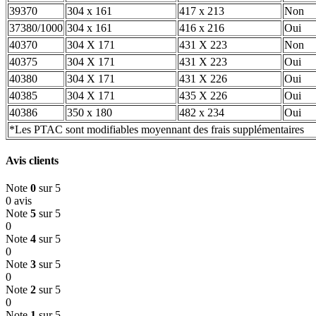
39370
304 x 161
417 x 213
Non
37380/1000
304 x 161
416 x 216
Oui
40370
304 X 171
431 X 223
Non
40375
304 X 171
431 X 223
Oui
40380
304 X 171
431 X 226
Oui
40385
304 X 171
435 X 226
Oui
40386
350 x 180
482 x 234
Oui
*Les PTAC sont modifiables moyennant des frais supplémentaires
Avis clients
Note
0
sur 5
0 avis
Note
5
sur 5
0
Note
4
sur 5
0
Note
3
sur 5
0
Note
2
sur 5
0
Note
1
sur 5