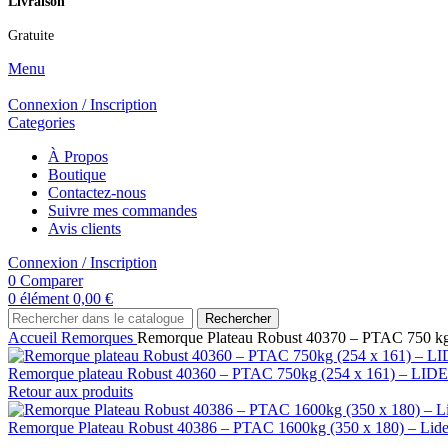
Livraison
Gratuite
Menu
Connexion / Inscription
Categories
À Propos
Boutique
Contactez-nous
Suivre mes commandes
Avis clients
Connexion / Inscription
0
Comparer
0
élément
0,00
€
Rechercher
Accueil
Remorques
Remorque Plateau Robust 40370 – PTAC 750 kg 
Remorque plateau Robust 40360 – PTAC 750kg (254 x 161) – LI
Retour aux produits
Remorque Plateau Robust 40386 – PTAC 1600kg (350 x 180) – Lid
-15%