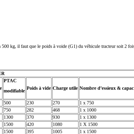
500 kg, il faut que le poids à voide (G1) du véhicule tracteur soit 2
DER
PTAC
e
Poids à vide
Charge utile
Nombre d’essieux & capac
modifiable
500
230
270
1 x 750
750
282
468
1 x 1000
1300
370
930
1 x 1300
1500
420
1080
1 X 1500
1500
395
1005
1 x 1500