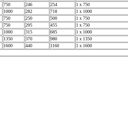
750
246
254
1 x 750
1000
282
718
1 x 1000
750
250
500
1 x 750
750
295
455
1 x 750
1000
315
685
1 x 1000
1350
370
980
1 x 1350
1600
440
1160
1 x 1600