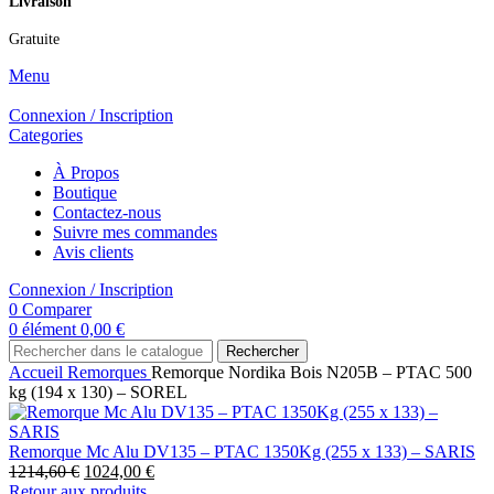
Livraison
Gratuite
Menu
Connexion / Inscription
Categories
À Propos
Boutique
Contactez-nous
Suivre mes commandes
Avis clients
Connexion / Inscription
0
Comparer
0
élément
0,00
€
Rechercher
Accueil
Remorques
Remorque Nordika Bois N205B – PTAC 500
kg (194 x 130) – SOREL
Remorque Mc Alu DV135 – PTAC 1350Kg (255 x 133) – SARIS
1214,60
€
1024,00
€
Retour aux produits