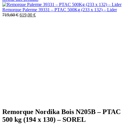
Remorque Palerme 39331 – PTAC 500Kg (233 x 132) – Lider
719,60
€
619,00
€
Agrandir
Remorque Nordika Bois N205B – PTAC
500 kg (194 x 130) – SOREL