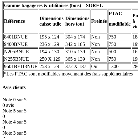
Gamme bagagères & utilitaires (bois) – SOREL
PTAC
Po
Dimensions
Dimensions
Référence
Freinée
à
caisse utile
hors tout
modifiable
vi
8401BNUE
195 x 124
304 x 174
Non
750
18
9400BNUE
236 x 129
342 x 185
Non
750
19
N205BNUE
194 x 130
310 x 139
Non
500
16
N255BNUE
250 X 129
365 x 139
Non
750
19
9601BF113NUE
253 x 129
372 X 187
Oui
1300
28
*Les PTAC sont modifiables moyennant des frais supplémentaires
Avis clients
Note
0
sur 5
0 avis
Note
5
sur 5
0
Note
4
sur 5
0
Note
3
sur 5