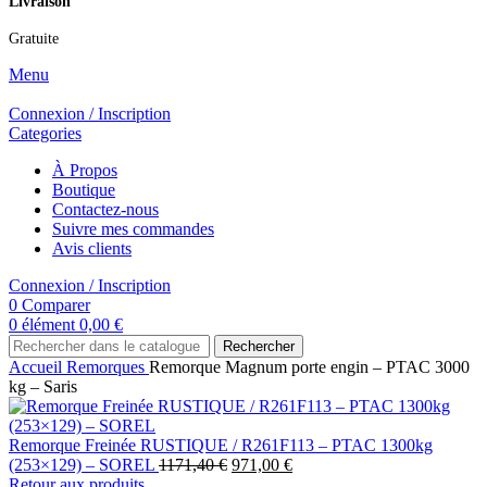
Livraison
Gratuite
Menu
Connexion / Inscription
Categories
À Propos
Boutique
Contactez-nous
Suivre mes commandes
Avis clients
Connexion / Inscription
0
Comparer
0
élément
0,00
€
Rechercher
Accueil
Remorques
Remorque Magnum porte engin – PTAC 3000
kg – Saris
Remorque Freinée RUSTIQUE / R261F113 – PTAC 1300kg
(253×129) – SOREL
1171,40
€
971,00
€
Retour aux produits