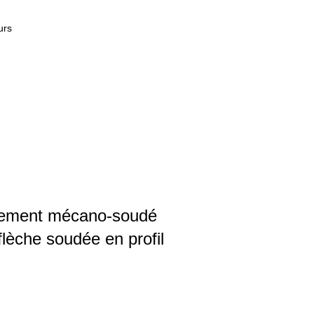
urs
èrement mécano-soudé
flèche soudée en profil