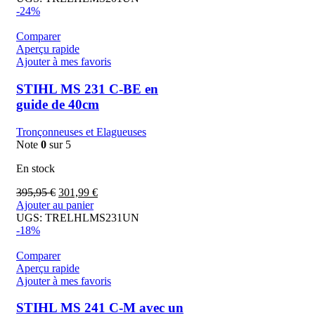
-24%
Comparer
Aperçu rapide
Ajouter à mes favoris
STIHL MS 231 C-BE en
guide de 40cm
Tronçonneuses et Elagueuses
Note
0
sur 5
En stock
395,95
€
301,99
€
Ajouter au panier
UGS:
TRELHLMS231UN
-18%
Comparer
Aperçu rapide
Ajouter à mes favoris
STIHL MS 241 C-M avec un