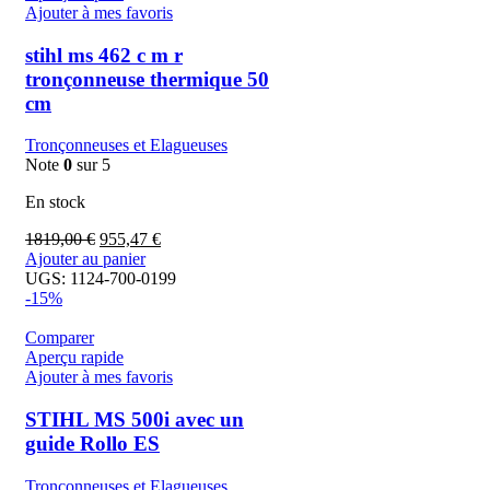
Ajouter à mes favoris
stihl ms 462 c m r
tronçonneuse thermique 50
cm
Tronçonneuses et Elagueuses
Note
0
sur 5
En stock
1819,00
€
955,47
€
Ajouter au panier
UGS:
1124-700-0199
-15%
Comparer
Aperçu rapide
Ajouter à mes favoris
STIHL MS 500i avec un
guide Rollo ES
Tronçonneuses et Elagueuses