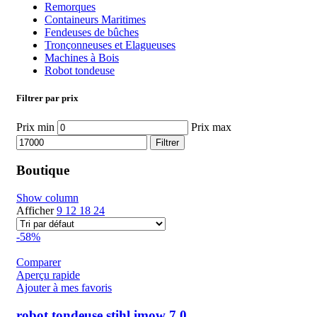
Remorques
Containeurs Maritimes
Fendeuses de bûches
Tronçonneuses et Elagueuses
Machines à Bois
Robot tondeuse
Filtrer par prix
Prix min
Prix max
Filtrer
Boutique
Show column
Afficher
9
12
18
24
-58%
Comparer
Aperçu rapide
Ajouter à mes favoris
robot tondeuse stihl imow 7 0