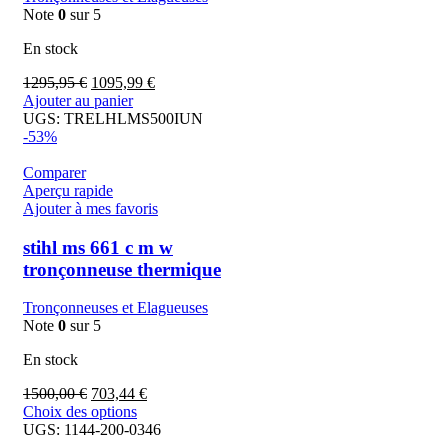
Note
0
sur 5
En stock
1295,95
€
1095,99
€
Ajouter au panier
UGS:
TRELHLMS500IUN
-53%
Comparer
Aperçu rapide
Ajouter à mes favoris
stihl ms 661 c m w
tronçonneuse thermique
Tronçonneuses et Elagueuses
Note
0
sur 5
En stock
1500,00
€
703,44
€
Choix des options
UGS:
1144-200-0346