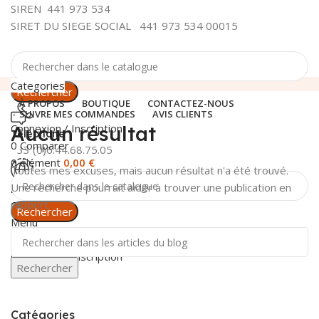
SIREN 441 973 534
SIRET DU SIEGE SOCIAL 441 973 534 00015
Categories
Rechercher
À PROPOS
BOUTIQUE
CONTACTEZ-NOUS
SUIVRE MES COMMANDES
AVIS CLIENTS
Connexion / Inscription
Aucun résultat
Téléphone
0
Comparer
+33 (0)6.44.68.75.05
0
élément
0,00
€
Toutes mes excuses, mais aucun résultat n'a été trouvé.
Une recherche pourrait aider à trouver une publication en
Livraison
rapport.
Gratuite
Rechercher
Menu
Connexion / Inscription
Rechercher
Catégories