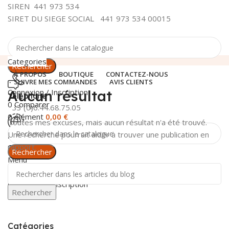
SIREN 441 973 534
SIRET DU SIEGE SOCIAL 441 973 534 00015
Categories
Rechercher
À PROPOS
BOUTIQUE
CONTACTEZ-NOUS
SUIVRE MES COMMANDES
AVIS CLIENTS
Connexion / Inscription
Aucun résultat
Téléphone
0
Comparer
+33 (0)6.44.68.75.05
0
élément
0,00
€
Toutes mes excuses, mais aucun résultat n'a été trouvé.
Une recherche pourrait aider à trouver une publication en
Livraison
rapport.
Gratuite
Rechercher
Menu
Connexion / Inscription
Rechercher
Catégories