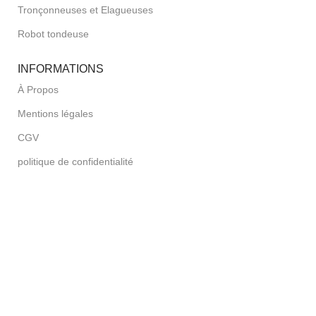
Tronçonneuses et Elagueuses
Robot tondeuse
INFORMATIONS
À Propos
Mentions légales
CGV
politique de confidentialité
Contactez-nous
Votre commande
Livraison
Paiement sécurisé
Retours et Remboursements