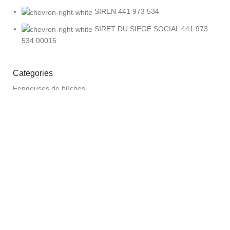
SIREN 441 973 534
SIRET DU SIEGE SOCIAL 441 973
534 00015
Categories
Fendeuses de bûches
Tronçonneuses et Elagueuses
Robot tondeuse
INFORMATIONS
À Propos
Mentions légales
CGV
politique de confidentialité