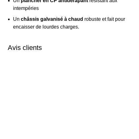
Un
plancher en CP antidérapant
résistant aux
intempéries
Un
châssis galvanisé à chaud
robuste et fait pour
encaisser de lourdes charges.
Avis clients